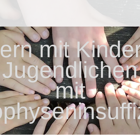
tern mit Kinder
Jugendlichen
mit
physeninsuffi