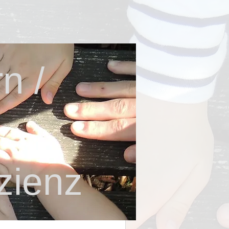
n /
zienz