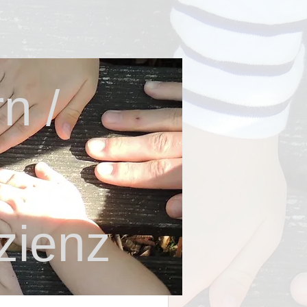
n /
zienz