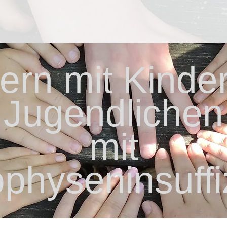
tern mit Kinder
Jugendlichen
mit
physeninsuffi