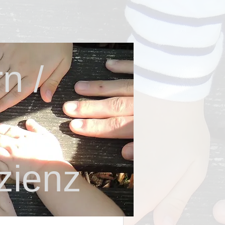
n /
zienz