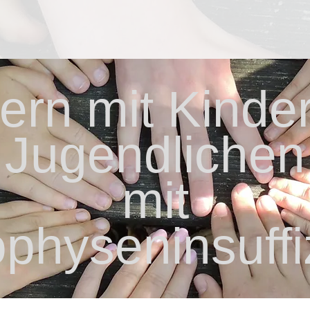
tern mit Kinder
Jugendlichen
mit
physeninsuffi